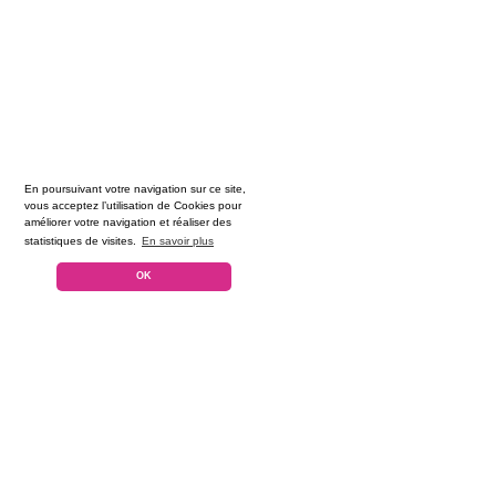
En poursuivant votre navigation sur ce site,
vous acceptez l’utilisation de Cookies pour
améliorer votre navigation et réaliser des
statistiques de visites.
En savoir plus
OK
Voyage Event est immatriculée auprès de l'organisme Atout France et affiliée
à l'Association Professionnelle de Solidarité du Tourisme.